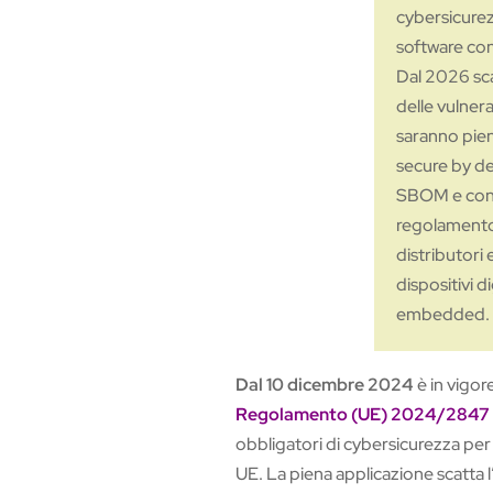
cybersicurez
software co
Dal 2026 sca
delle vulner
saranno pien
secure by de
SBOM e conf
regolamento
distributori
dispositivi d
embedded.
Dal 10 dicembre 2024
è in vigore
Regolamento (UE) 2024/2847
obbligatori di cybersicurezza per t
UE. La piena applicazione scatta l