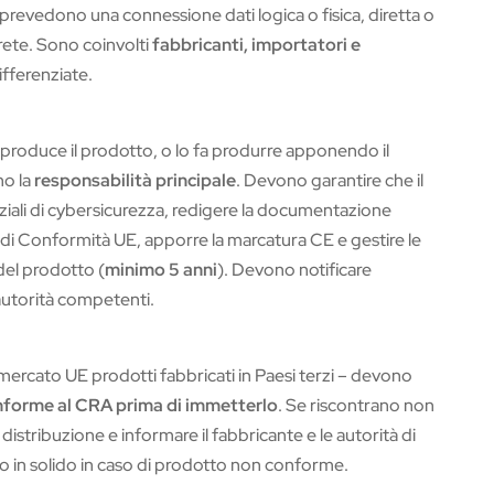
prevedono una connessione dati logica o fisica, diretta o
 rete. Sono coinvolti
fabbricanti, importatori e
ifferenziate.
e produce il prodotto, o lo fa produrre apponendo il
no la
responsabilità principale
. Devono garantire che il
nziali di cybersicurezza, redigere la documentazione
ne di Conformità UE, apporre la marcatura CE e gestire le
 del prodotto (
minimo 5 anni
). Devono notificare
e autorità competenti.
 mercato UE prodotti fabbricati in Paesi terzi – devono
conforme al CRA prima di immetterlo
. Se riscontrano non
stribuzione e informare il fabbricante e le autorità di
o in solido in caso di prodotto non conforme.