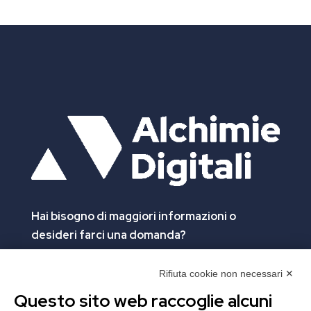
Hai bisogno di maggiori informazioni
o
desideri farci una domanda?
Clicca e compila il form. Verrai contattato
immediatamente!
Rifiuta cookie non necessari ✕
Questo sito web raccoglie alcuni
Contattaci