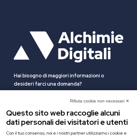
Hai bisogno di maggiori informazioni
o
desideri farci una domanda?
Clicca e compila il form. Verrai contattato
immediatamente!
Rifiuta cookie non necessari ✕
Questo sito web raccoglie alcuni
Contattaci
dati personali dei visitatori e utenti
Alchimie Digitali Srl
Con il tuo consenso, noi e i nostri partner utilizziamo i cookie e