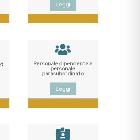
Leggi

Personale dipendente e
et
personale
parasubordinato
Leggi
