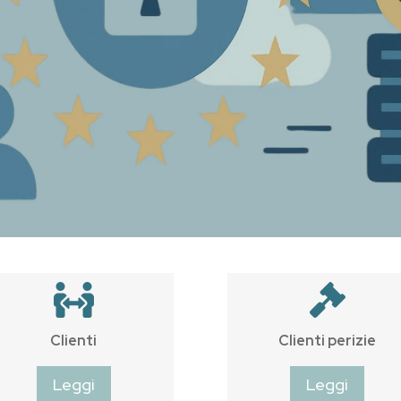


Clienti
Clienti perizie
Leggi
Leggi