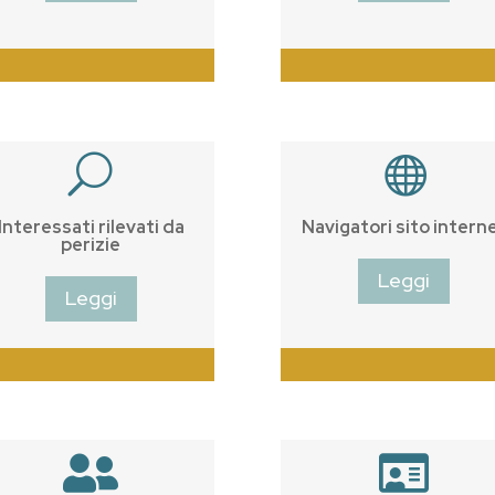
U

Interessati rilevati da
Navigatori sito intern
perizie
Leggi
Leggi

