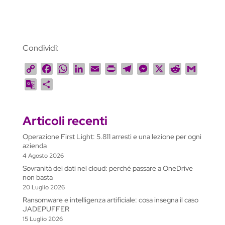
Condividi:
C
F
W
L
E
P
T
M
X
R
G
o
a
h
i
m
r
e
e
e
m
G
C
p
c
a
n
a
i
l
s
d
a
o
o
y
e
t
k
i
n
e
s
d
i
o
n
L
b
s
e
l
t
g
e
i
l
Articoli recenti
g
d
i
o
A
d
r
n
t
l
i
Operazione First Light: 5.811 arresti e una lezione per ogni
n
o
p
I
a
g
e
v
azienda
k
k
p
n
m
e
T
i
4 Agosto 2026
r
r
d
Sovranità dei dati nel cloud: perché passare a OneDrive
non basta
a
i
20 Luglio 2026
n
Ransomware e intelligenza artificiale: cosa insegna il caso
s
JADEPUFFER
l
15 Luglio 2026