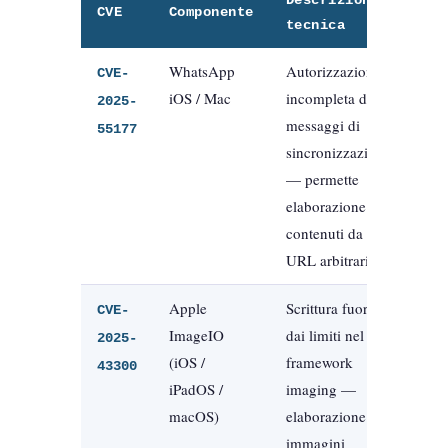
Descrizione
CVE
Componente
tecnica
WhatsApp
Autorizzazione
CVE-
iOS / Mac
incompleta dei
2025-
messaggi di
55177
sincronizzazione
— permette
elaborazione di
contenuti da
URL arbitrari
Apple
Scrittura fuori
CVE-
ImageIO
dai limiti nel
2025-
(iOS /
framework
43300
iPadOS /
imaging —
macOS)
elaborazione di
immagini