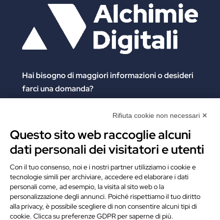
Hai bisogno di maggiori informazioni
o desideri
farci una domanda?
Clicca e compila il form. Verrai contattato
immediatamente!
Rifiuta cookie non necessari ✕
Questo sito web raccoglie alcuni
Contattaci
dati personali dei visitatori e utenti
Alchimie Digitali Srl
Con il tuo consenso, noi e i nostri partner utilizziamo i cookie e
tecnologie simili per archiviare, accedere ed elaborare i dati
Via Elia Rainusso, 110 – 41124 Modena (MO)
personali come, ad esempio, la visita al sito web o la
Tel.
+39 059 260762
– PI IT02963460361
personalizzazione degli annunci. Poiché rispettiamo il tuo diritto
REA Modena 01/02/2005 N. 346879
alla privacy, è possibile scegliere di non consentire alcuni tipi di
cookie. Clicca su preferenze GDPR per saperne di più.
Capitale sociale 20.000 Euro i.v.