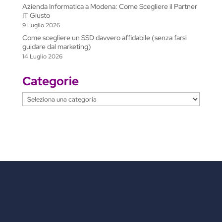
a
Azienda Informatica a Modena: Come Scegliere il Partner
t
IT Giusto
9 Luglio 2026
e
Come scegliere un SSD davvero affidabile (senza farsi
guidare dal marketing)
14 Luglio 2026
Categorie
Categorie