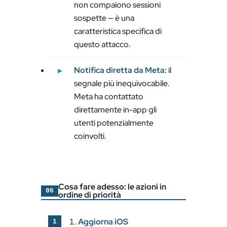
non compaiono sessioni
sospette — è una
caratteristica specifica di
questo attacco.
Notifica diretta da Meta:
il
segnale più inequivocabile.
Meta ha contattato
direttamente in-app gli
utenti potenzialmente
coinvolti.
Cosa fare adesso: le azioni in
06
ordine di priorità
Aggiorna iOS