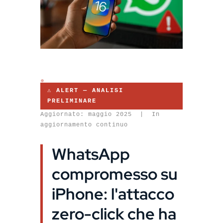
n
s
l
a
t
e
⚠ ALERT — ANALISI
PRELIMINARE
Aggiornato: maggio 2025 | In
aggiornamento continuo
WhatsApp
compromesso su
iPhone: l'attacco
zero-click che ha