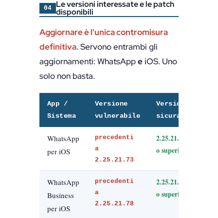
Le versioni interessate e le patch
04
disponibili
Aggiornare è l'unica contromisura
definitiva.
Servono entrambi gli
aggiornamenti: WhatsApp
e
iOS. Uno
solo non basta.
App /
Versione
Versione
Sistema
vulnerabile
sicura
2.25.21.73
WhatsApp
precedenti
a
o superiore
per iOS
2.25.21.73
2.25.21.78
WhatsApp
precedenti
a
o superiore
Business
2.25.21.78
per iOS