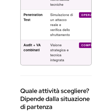
tecniche
Penetration
Simulazione di
R
OPERATIVO
Test
un attacco
reale e
+
verifica dello
sfruttamento
Audit + VA
Visione
COMPLETO
combinati
strategica e
d
tecnica
a
integrata
Quale attività scegliere?
Dipende dalla situazione
di partenza