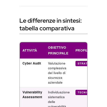
Le differenze in sintesi:
tabella comparativa
OBIETTIVO
ATTIVITÀ
PROFILO
PRINCIPALE
Cyber Audit
Valutazione
R
STRATEGICO
complessiva
m
del livello di
d
sicurezza
aziendale
Vulnerability
Individuazione
TECNICO
Assessment
sistematica
v
delle
p
vulnerabilità