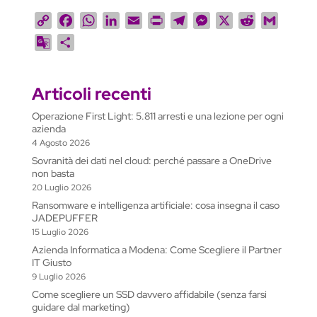
C
F
W
L
E
P
T
M
X
R
G
o
a
h
i
m
r
e
e
e
m
G
C
p
c
a
n
a
i
l
s
d
a
o
o
y
e
t
k
i
n
e
s
d
i
o
n
L
b
s
e
l
t
g
e
i
l
Articoli recenti
g
d
i
o
A
d
r
n
t
l
i
Operazione First Light: 5.811 arresti e una lezione per ogni
n
o
p
I
a
g
e
v
azienda
k
k
p
n
m
e
T
i
4 Agosto 2026
r
r
d
Sovranità dei dati nel cloud: perché passare a OneDrive
non basta
a
i
20 Luglio 2026
n
Ransomware e intelligenza artificiale: cosa insegna il caso
s
JADEPUFFER
l
15 Luglio 2026
a
Azienda Informatica a Modena: Come Scegliere il Partner
t
IT Giusto
9 Luglio 2026
e
Come scegliere un SSD davvero affidabile (senza farsi
guidare dal marketing)