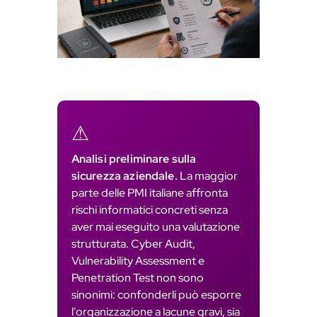
n
s
l
a
t
e
⚠
Analisi preliminare sulla
sicurezza aziendale.
La maggior
parte delle PMI italiane affronta
rischi informatici concreti senza
aver mai eseguito una valutazione
strutturata. Cyber Audit,
Vulnerability Assessment e
Penetration Test non sono
sinonimi: confonderli può esporre
l'organizzazione a lacune gravi, sia