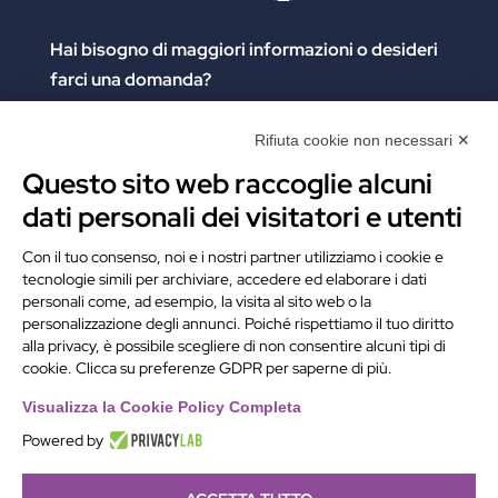
Hai bisogno di maggiori informazioni
o desideri
farci una domanda?
Clicca e compila il form. Verrai contattato
immediatamente!
Rifiuta cookie non necessari ✕
Questo sito web raccoglie alcuni
Contattaci
dati personali dei visitatori e utenti
Alchimie Digitali Srl
Con il tuo consenso, noi e i nostri partner utilizziamo i cookie e
tecnologie simili per archiviare, accedere ed elaborare i dati
Via Elia Rainusso, 110 – 41124 Modena (MO)
personali come, ad esempio, la visita al sito web o la
Tel.
+39 059 260762
– PI IT02963460361
personalizzazione degli annunci. Poiché rispettiamo il tuo diritto
REA Modena 01/02/2005 N. 346879
alla privacy, è possibile scegliere di non consentire alcuni tipi di
cookie. Clicca su preferenze GDPR per saperne di più.
Capitale sociale 20.000 Euro i.v.
PEC:
alchimiedigitali@pec.adigitali.it
Visualizza la Cookie Policy Completa
Powered by