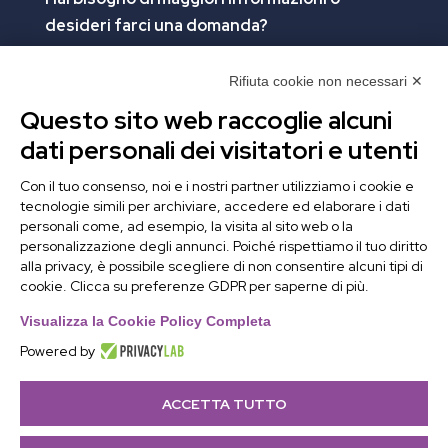
desideri farci una domanda?
Clicca e compila il form. Verrai contattato
immediatamente!
Rifiuta cookie non necessari ✕
Questo sito web raccoglie alcuni
Contattaci
dati personali dei visitatori e utenti
Alchimie Digitali Srl
Con il tuo consenso, noi e i nostri partner utilizziamo i cookie e
tecnologie simili per archiviare, accedere ed elaborare i dati
Via Elia Rainusso, 110 – 41124 Modena (MO)
personali come, ad esempio, la visita al sito web o la
Tel.
+39 059 260762
– PI IT02963460361
personalizzazione degli annunci. Poiché rispettiamo il tuo diritto
REA Modena 01/02/2005 N. 346879
alla privacy, è possibile scegliere di non consentire alcuni tipi di
cookie. Clicca su preferenze GDPR per saperne di più.
Capitale sociale 20.000 Euro i.v.
PEC:
alchimiedigitali@pec.adigitali.it
Visualizza la Cookie Policy Completa
Powered by
ACCETTA TUTTO
Informativa navigatori sito internet
–
Condizioni