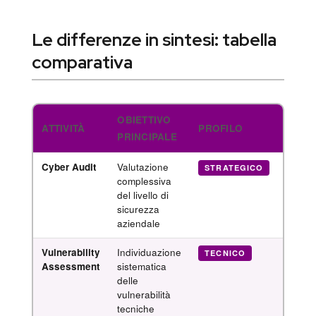
Le differenze in sintesi: tabella
comparativa
OBIETTIVO
ATTIVITÀ
PROFILO
OUTP
PRINCIPALE
Cyber Audit
Valutazione
Report
STRATEGICO
complessiva
maturi
del livello di
di int
sicurezza
aziendale
Vulnerability
Individuazione
Repor
TECNICO
Assessment
sistematica
vulnera
delle
priorit
vulnerabilità
tecniche