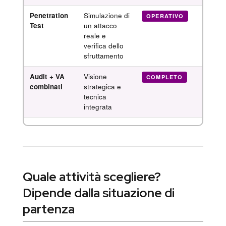
Penetration
Simulazione di
Report
OPERATIVO
Test
un attacco
compr
reale e
+ reme
verifica dello
sfruttamento
Audit + VA
Visione
Piano 
COMPLETO
combinati
strategica e
di sic
tecnica
aziend
integrata
Quale attività scegliere?
Dipende dalla situazione di
partenza