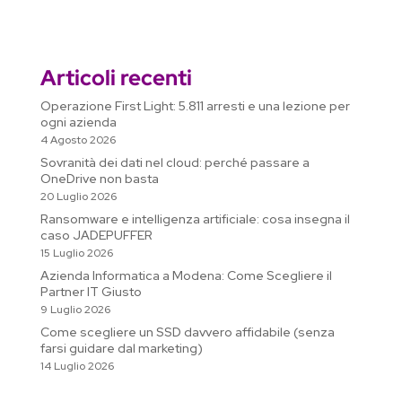
y
e
t
k
i
n
e
s
d
i
o
n
L
b
s
e
l
t
g
e
i
l
g
d
i
o
A
d
r
n
t
l
i
Articoli recenti
n
o
p
I
a
g
e
v
k
k
p
n
m
e
T
i
Operazione First Light: 5.811 arresti e una lezione per
r
ogni azienda
r
d
4 Agosto 2026
a
i
Sovranità dei dati nel cloud: perché passare a
n
OneDrive non basta
s
20 Luglio 2026
l
Ransomware e intelligenza artificiale: cosa insegna il
a
caso JADEPUFFER
15 Luglio 2026
t
Azienda Informatica a Modena: Come Scegliere il
e
Partner IT Giusto
9 Luglio 2026
Come scegliere un SSD davvero affidabile (senza
farsi guidare dal marketing)
14 Luglio 2026