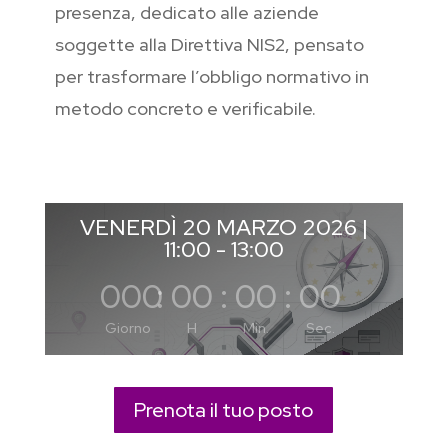
presenza, dedicato alle aziende
soggette alla Direttiva NIS2, pensato
per trasformare l’obbligo normativo in
metodo concreto e verificabile.
VENERDÌ 20 MARZO 2026 |
11:00 - 13:00
000
:
00
:
00
:
00
Giorno
H
Min.
Sec.
Prenota il tuo posto