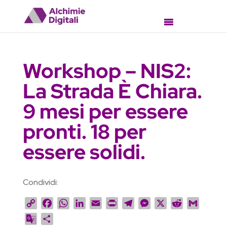
Workshop – NIS2:
La Strada È Chiara.
9 mesi per essere
pronti. 18 per
essere solidi.
Condividi:
C
F
W
L
E
P
T
M
X
R
G
o
a
h
i
m
r
e
e
e
m
G
C