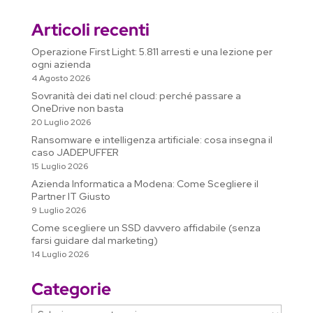
g
d
i
o
A
d
r
n
t
l
i
Articoli recenti
n
o
p
I
a
g
e
v
k
k
p
n
m
e
T
i
Operazione First Light: 5.811 arresti e una lezione per
r
ogni azienda
r
d
4 Agosto 2026
a
i
Sovranità dei dati nel cloud: perché passare a
n
OneDrive non basta
s
20 Luglio 2026
l
Ransomware e intelligenza artificiale: cosa insegna il
a
caso JADEPUFFER
15 Luglio 2026
t
Azienda Informatica a Modena: Come Scegliere il
e
Partner IT Giusto
9 Luglio 2026
Come scegliere un SSD davvero affidabile (senza
farsi guidare dal marketing)
14 Luglio 2026
Categorie