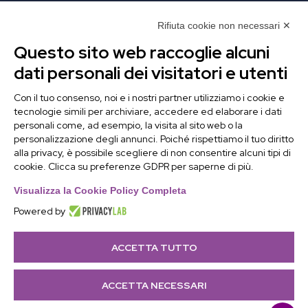
Clicca e compila il form. Verrai contattato
immediatamente!
Rifiuta cookie non necessari ✕
Questo sito web raccoglie alcuni
Contattaci
dati personali dei visitatori e utenti
Alchimie Digitali Srl
Con il tuo consenso, noi e i nostri partner utilizziamo i cookie e
tecnologie simili per archiviare, accedere ed elaborare i dati
Via Elia Rainusso, 110 – 41124 Modena (MO)
personali come, ad esempio, la visita al sito web o la
Tel.
+39 059 260762
– PI IT02963460361
personalizzazione degli annunci. Poiché rispettiamo il tuo diritto
REA Modena 01/02/2005 N. 346879
alla privacy, è possibile scegliere di non consentire alcuni tipi di
cookie. Clicca su preferenze GDPR per saperne di più.
Capitale sociale 20.000 Euro i.v.
PEC:
alchimiedigitali@pec.adigitali.it
Visualizza la Cookie Policy Completa
Powered by
ACCETTA TUTTO
Informativa navigatori sito internet
–
Condizioni
Generali di Fornitura
–
Preferenze Cookie
|
ACCETTA NECESSARI
Developed by
Netly
|
Sitemap
| Copyright 2025 © all