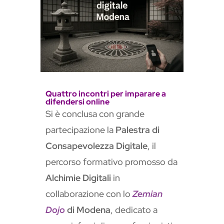
a
i
n
s
l
a
t
e
Quattro incontri per imparare a
difendersi online
Si è conclusa con grande
partecipazione la
Palestra di
Consapevolezza Digitale
, il
percorso formativo promosso da
Alchimie Digitali
in
collaborazione con lo
Zemian
Dojo
di Modena
, dedicato a