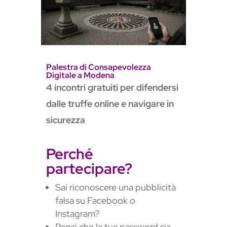
s
l
a
t
e
Palestra di Consapevolezza
Digitale a Modena
4 incontri gratuiti per difendersi
dalle truffe online e navigare in
sicurezza
Perché
partecipare?
Sai riconoscere una pubblicità
falsa su Facebook o
Instagram?
Pensi che la tua password sia