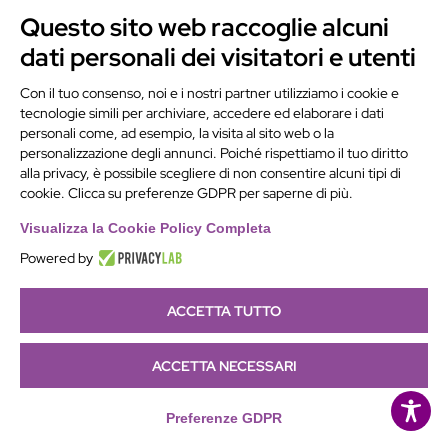
Come scegliere un SSD davvero affidabile (senza farsi
Questo sito web raccoglie alcuni
guidare dal marketing)
dati personali dei visitatori e utenti
14 Luglio 2026
Con il tuo consenso, noi e i nostri partner utilizziamo i cookie e
Categorie
tecnologie simili per archiviare, accedere ed elaborare i dati
personali come, ad esempio, la visita al sito web o la
Categorie
personalizzazione degli annunci. Poiché rispettiamo il tuo diritto
alla privacy, è possibile scegliere di non consentire alcuni tipi di
cookie. Clicca su preferenze GDPR per saperne di più.
Visualizza la Cookie Policy Completa
Powered by
ACCETTA TUTTO
ACCETTA NECESSARI
Preferenze GDPR