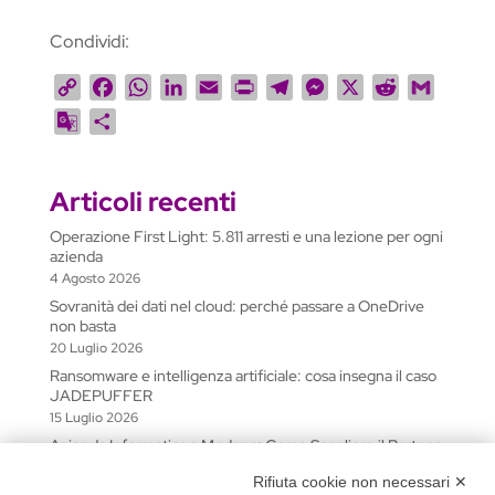
Condividi:
C
F
W
L
E
P
T
M
X
R
G
o
a
h
i
m
r
e
e
e
m
G
C
p
c
a
n
a
i
l
s
d
a
o
o
y
e
t
k
i
n
e
s
d
i
o
n
L
b
s
e
l
t
g
e
i
l
Articoli recenti
g
d
i
o
A
d
r
n
t
l
i
Operazione First Light: 5.811 arresti e una lezione per ogni
n
o
p
I
a
g
e
v
azienda
k
k
p
n
m
e
T
i
4 Agosto 2026
r
r
d
Sovranità dei dati nel cloud: perché passare a OneDrive
non basta
a
i
20 Luglio 2026
n
Ransomware e intelligenza artificiale: cosa insegna il caso
s
JADEPUFFER
l
15 Luglio 2026
a
Azienda Informatica a Modena: Come Scegliere il Partner
t
IT Giusto
Rifiuta cookie non necessari ✕
9 Luglio 2026
e