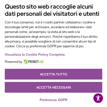
Questo sito web raccoglie alcuni
Nota: le informazioni contenute in
dati personali dei visitatori e utenti
questa pagina hanno finalità
divulgativa e non sostituiscono il
Con il tuo consenso, noi e i nostri partner utilizziamo i cookie e
parere di un avvocato o di un
tecnologie simili per archiviare, accedere ed elaborare i dati
personali come, ad esempio, la visita al sito web o la
consulente legale. Ogni situazione va
personalizzazione degli annunci. Poiché rispettiamo il tuo diritto
valutata caso per caso.
alla privacy, è possibile scegliere di non consentire alcuni tipi di
cookie. Clicca su preferenze GDPR per saperne di più.
Visualizza la Cookie Policy Completa
Powered by
Condividi:
ACCETTA TUTTO
C
F
W
L
E
P
T
M
X
R
G
o
a
h
i
m
r
e
e
e
m
G
C
ACCETTA NECESSARI
p
c
a
n
a
i
l
s
d
a
o
o
y
e
t
k
i
n
e
s
d
i
o
n
Preferenze GDPR
L
b
s
e
l
t
g
e
i
l
Articoli recenti
g
d