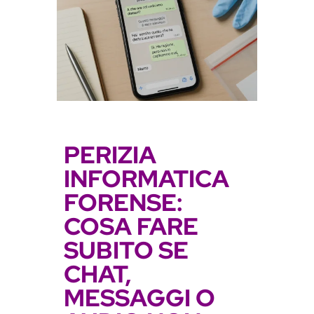
a
i
n
s
l
a
t
e
PERIZIA
INFORMATICA
FORENSE:
COSA FARE
SUBITO SE
CHAT,
MESSAGGI O