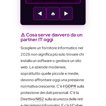
ADIGITALI
◀️
🔥
▶️
ATTACK
Abbatti le minacce
prima che ti
raggiungano
⚠️ Cosa serve davvero da un
◀️▶️ Muoviti · SPAZIO
partner IT oggi
Spara
▶ START
Scegliere un fornitore informatico nel
2026 non significa più solo trovare chi
installa un software o gestisce un sito
web. Le aziende modenesi,
soprattutto quelle piccole e medie,
devono affrontare oggi una pressione
normativa crescente. C'è il
GDPR
sulla
protezione dei dati personali. C'è la
Direttiva
NIS2
sulla sicurezza delle reti
e dei sistemi informativi. E c'è il
Cyber