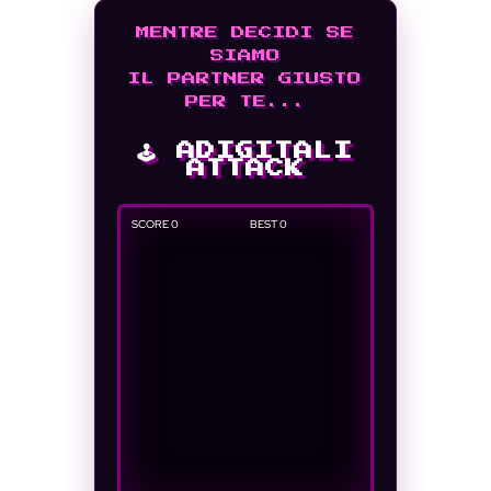
MENTRE DECIDI SE
SIAMO
IL PARTNER GIUSTO
PER TE...
🕹️ ADIGITALI
ATTACK
SCORE
0
BEST
0