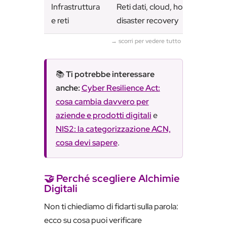
Infrastruttura
Reti dati, cloud, hosting/housi
e reti
disaster recovery
📚
Ti potrebbe interessare
anche:
Cyber Resilience Act:
cosa cambia davvero per
aziende e prodotti digitali
e
NIS2: la categorizzazione ACN,
cosa devi sapere
.
🤝 Perché scegliere Alchimie
Digitali
Non ti chiediamo di fidarti sulla parola:
ecco su cosa puoi verificare