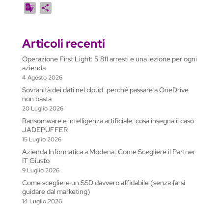
o
a
h
i
m
r
e
e
e
m
G
C
p
c
a
n
a
i
l
s
d
a
o
o
y
e
t
k
i
n
e
s
d
i
o
n
L
b
s
e
l
t
g
e
i
l
Articoli recenti
g
d
i
o
A
d
r
n
t
l
i
Operazione First Light: 5.811 arresti e una lezione per ogni
n
o
p
I
a
g
e
v
azienda
k
k
p
n
m
e
T
i
4 Agosto 2026
r
r
d
Sovranità dei dati nel cloud: perché passare a OneDrive
non basta
a
i
20 Luglio 2026
n
Ransomware e intelligenza artificiale: cosa insegna il caso
s
JADEPUFFER
l
15 Luglio 2026
a
Azienda Informatica a Modena: Come Scegliere il Partner
t
IT Giusto
9 Luglio 2026
e
Come scegliere un SSD davvero affidabile (senza farsi
guidare dal marketing)
14 Luglio 2026