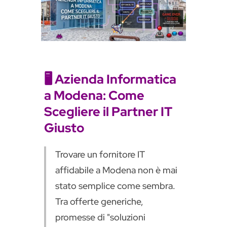
n
s
l
a
t
e
🖥️ Azienda Informatica
a Modena: Come
Scegliere il Partner IT
Giusto
Trovare un fornitore IT
affidabile a Modena non è mai
stato semplice come sembra.
Tra offerte generiche,
promesse di "soluzioni