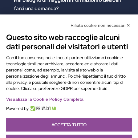
Hai bisogno di maggiori informazioni
o desideri
farci una domanda?
Clicca e compila il form. Verrai contattato
immediatamente!
Rifiuta cookie non necessari ✕
Questo sito web raccoglie alcuni
Contattaci
dati personali dei visitatori e utenti
Alchimie Digitali Srl
Con il tuo consenso, noi e i nostri partner utilizziamo i cookie e
tecnologie simili per archiviare, accedere ed elaborare i dati
Via Elia Rainusso, 110 – 41124 Modena (MO)
personali come, ad esempio, la visita al sito web o la
Tel.
+39 059 260762
– PI IT02963460361
personalizzazione degli annunci. Poiché rispettiamo il tuo diritto
REA Modena 01/02/2005 N. 346879
alla privacy, è possibile scegliere di non consentire alcuni tipi di
cookie. Clicca su preferenze GDPR per saperne di più.
Capitale sociale 20.000 Euro i.v.
PEC:
alchimiedigitali@pec.adigitali.it
Visualizza la Cookie Policy Completa
Powered by
ACCETTA TUTTO
Informativa navigatori sito internet
–
Condizioni Generali