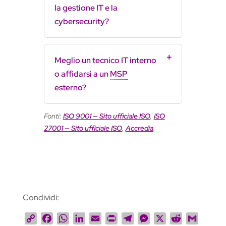
la gestione IT e la
cybersecurity?
Meglio un tecnico IT interno
o affidarsi a un
MSP
esterno?
Fonti:
ISO 9001 — Sito ufficiale ISO
,
ISO
27001 — Sito ufficiale ISO
,
Accredia
.
Condividi:
C
F
W
L
E
P
T
M
X
R
G