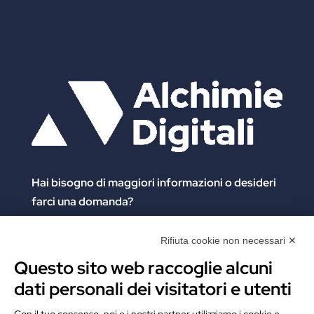
Hai bisogno di maggiori informazioni
o desideri
farci una domanda?
Clicca e compila il form. Verrai contattato
immediatamente!
Contattaci
Rifiuta cookie non necessari ✕
Alchimie Digitali Srl
Via Elia Rainusso, 110 – 41124 Modena (MO)
Questo sito web raccoglie alcuni
Tel.
+39 059 260762
– PI IT02963460361
dati personali dei visitatori e utenti
REA Modena 01/02/2005 N. 346879