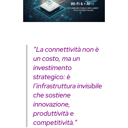
n
s
l
a
t
e
“La connettività non è
un costo, ma un
investimento
strategico: è
l’infrastruttura invisibile
che sostiene
innovazione,
produttività e
competitività.”