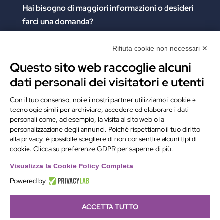
Hai bisogno di maggiori informazioni
o desideri
farci una domanda?
Clicca e compila il form. Verrai contattato
immediatamente!
Rifiuta cookie non necessari ✕
Questo sito web raccoglie alcuni
Contattaci
dati personali dei visitatori e utenti
Alchimie Digitali Srl
Con il tuo consenso, noi e i nostri partner utilizziamo i cookie e
tecnologie simili per archiviare, accedere ed elaborare i dati
Via Elia Rainusso, 110 – 41124 Modena (MO)
personali come, ad esempio, la visita al sito web o la
Tel.
+39 059 260762
– PI IT02963460361
personalizzazione degli annunci. Poiché rispettiamo il tuo diritto
REA Modena 01/02/2005 N. 346879
alla privacy, è possibile scegliere di non consentire alcuni tipi di
cookie. Clicca su preferenze GDPR per saperne di più.
Capitale sociale 20.000 Euro i.v.
PEC:
alchimiedigitali@pec.adigitali.it
Visualizza la Cookie Policy Completa
Powered by
ACCETTA TUTTO
Informativa navigatori sito internet
–
Condizioni Generali