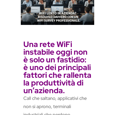
n
s
l
a
t
e
Una rete WiFi
instabile oggi non
è solo un fastidio:
è uno dei principali
fattori che rallenta
la produttività di
un’azienda.
Call che saltano, applicativi che
non si aprono, terminali
industriali che perdono