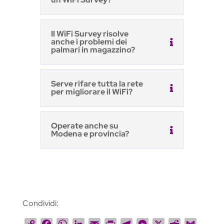
Il WiFi Survey risolve
anche i problemi dei
palmari in magazzino?
Serve rifare tutta la rete
per migliorare il WiFi?
Operate anche su
Modena e provincia?
Condividi:
C
F
W
L
E
P
T
M
X
R
G