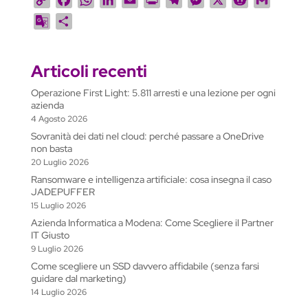
o
a
h
i
m
r
e
e
e
m
G
C
p
c
a
n
a
i
l
s
d
a
o
o
y
e
t
k
i
n
e
s
d
i
o
n
L
b
s
e
l
t
g
e
i
l
Articoli recenti
g
d
i
o
A
d
r
n
t
l
i
Operazione First Light: 5.811 arresti e una lezione per ogni
n
o
p
I
a
g
e
v
azienda
k
k
p
n
m
e
T
i
4 Agosto 2026
r
r
d
Sovranità dei dati nel cloud: perché passare a OneDrive
non basta
a
i
20 Luglio 2026
n
Ransomware e intelligenza artificiale: cosa insegna il caso
s
JADEPUFFER
l
15 Luglio 2026
a
Azienda Informatica a Modena: Come Scegliere il Partner
t
IT Giusto
9 Luglio 2026
e
Come scegliere un SSD davvero affidabile (senza farsi
guidare dal marketing)
14 Luglio 2026