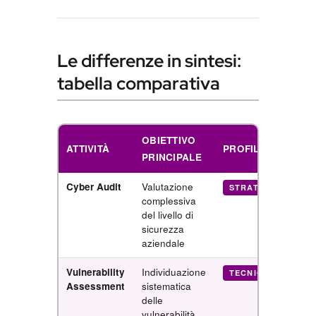
Le differenze in sintesi:
tabella comparativa
OBIETTIVO
ATTIVITÀ
PROFILO
PRINCIPALE
Cyber Audit
Valutazione
R
STRATEGICO
complessiva
m
del livello di
d
sicurezza
aziendale
Vulnerability
Individuazione
TECNICO
Assessment
sistematica
v
delle
p
vulnerabilità