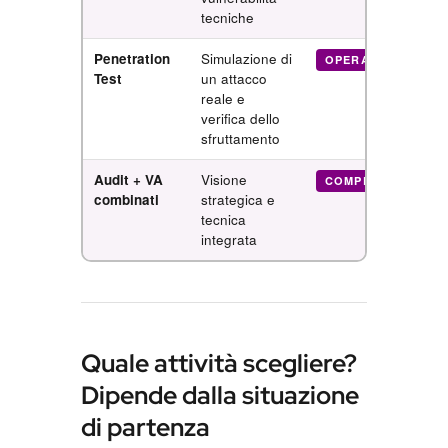
tecniche
Penetration
Simulazione di
R
OPERATIVO
Test
un attacco
reale e
+
verifica dello
sfruttamento
Audit + VA
Visione
COMPLETO
combinati
strategica e
d
tecnica
a
integrata
Quale attività scegliere?
Dipende dalla situazione
di partenza