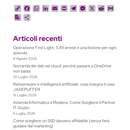
C
F
W
L
E
P
T
M
X
R
G
o
a
h
i
m
r
e
e
e
m
G
C
p
c
a
n
a
i
l
s
d
a
o
o
y
e
t
k
i
n
e
s
d
i
o
n
L
b
s
e
l
t
g
e
i
l
Articoli recenti
g
d
i
o
A
d
r
n
t
l
i
Operazione First Light: 5.811 arresti e una lezione per ogni
n
o
p
I
a
g
e
v
azienda
k
k
p
n
m
e
T
i
4 Agosto 2026
r
r
d
Sovranità dei dati nel cloud: perché passare a OneDrive
non basta
a
i
20 Luglio 2026
n
Ransomware e intelligenza artificiale: cosa insegna il caso
s
JADEPUFFER
l
15 Luglio 2026
a
Azienda Informatica a Modena: Come Scegliere il Partner
t
IT Giusto
9 Luglio 2026
e
Come scegliere un SSD davvero affidabile (senza farsi
guidare dal marketing)