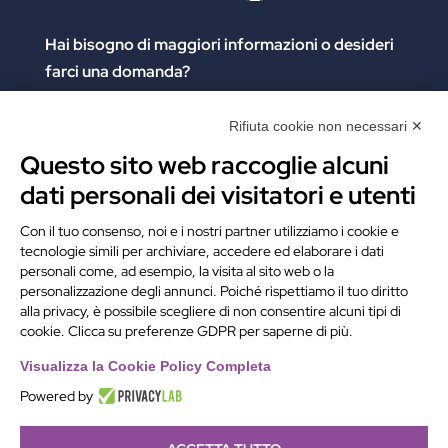
Hai bisogno di maggiori informazioni
o desideri
farci una domanda?
Clicca e compila il form. Verrai contattato
immediatamente!
Rifiuta cookie non necessari ✕
Questo sito web raccoglie alcuni
Contattaci
dati personali dei visitatori e utenti
Alchimie Digitali Srl
Con il tuo consenso, noi e i nostri partner utilizziamo i cookie e
tecnologie simili per archiviare, accedere ed elaborare i dati
Via Elia Rainusso, 110 – 41124 Modena (MO)
personali come, ad esempio, la visita al sito web o la
Tel.
+39 059 260762
– PI IT02963460361
personalizzazione degli annunci. Poiché rispettiamo il tuo diritto
REA Modena 01/02/2005 N. 346879
alla privacy, è possibile scegliere di non consentire alcuni tipi di
cookie. Clicca su preferenze GDPR per saperne di più.
Capitale sociale 20.000 Euro i.v.
PEC:
alchimiedigitali@pec.adigitali.it
Visualizza la Cookie Policy Completa
Powered by