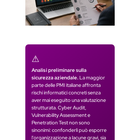
n
s
l
a
t
e
⚠
Analisi preliminare sulla
sicurezza aziendale.
La maggior
parte delle PMI italiane affronta
rischi informatici concreti senza
aver mai eseguito una valutazione
strutturata. Cyber Audit,
Vulnerability Assessment e
Penetration Test non sono
sinonimi: confonderli può esporre
l'organizzazione a lacune gravi, sia