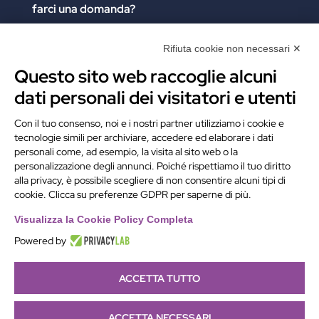
farci una domanda?
Clicca e compila il form. Verrai contattato
immediatamente!
Rifiuta cookie non necessari ✕
Questo sito web raccoglie alcuni
Contattaci
dati personali dei visitatori e utenti
Alchimie Digitali Srl
Con il tuo consenso, noi e i nostri partner utilizziamo i cookie e
tecnologie simili per archiviare, accedere ed elaborare i dati
Via Elia Rainusso, 110 – 41124 Modena (MO)
personali come, ad esempio, la visita al sito web o la
Tel.
+39 059 260762
– PI IT02963460361
personalizzazione degli annunci. Poiché rispettiamo il tuo diritto
REA Modena 01/02/2005 N. 346879
alla privacy, è possibile scegliere di non consentire alcuni tipi di
cookie. Clicca su preferenze GDPR per saperne di più.
Capitale sociale 20.000 Euro i.v.
PEC:
alchimiedigitali@pec.adigitali.it
Visualizza la Cookie Policy Completa
Powered by
ACCETTA TUTTO
Informativa navigatori sito internet
–
Condizioni Generali
di Fornitura
–
Preferenze Cookie
|
Developed by
Netly
|
ACCETTA NECESSARI