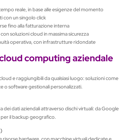
n tempo reale, in base alle esigenze del momento
ti con un singolo click
orse fino alla fatturazione interna
con soluzioni cloud in massima sicurezza
ità operativa, con infrastrutture ridondate
i cloud computing aziendale
cloud e raggiungibili da qualsiasi luogo: soluzioni come
o software gestionali personalizzati.
 dei dati aziendali attraverso dischi virtuali: da Google
 per il backup geografico.
)
isorse hardware, con macchine virtuali dedicate e