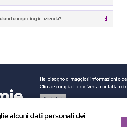
i cloud computing in azienda?
Hai bisogno di maggiori informazioni
o de
Clicca e compila il form. Verrai contattato
Contattaci
Alchimie Digitali Srl
ie alcuni dati personali dei
Via Elia Rainusso, 110 – 41124 Modena (MO)
Tel.
+39 059 260762
– PI IT02963460361