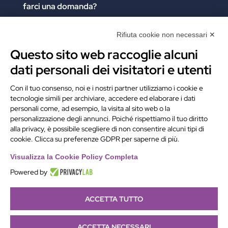
farci una domanda?
Clicca e compila il form. Verrai contattato
immediatamente!
Rifiuta cookie non necessari ✕
Questo sito web raccoglie alcuni
Contattaci
dati personali dei visitatori e utenti
Alchimie Digitali Srl
Con il tuo consenso, noi e i nostri partner utilizziamo i cookie e
tecnologie simili per archiviare, accedere ed elaborare i dati
Via Elia Rainusso, 110 – 41124 Modena (MO)
personali come, ad esempio, la visita al sito web o la
Tel.
+39 059 260762
– PI IT02963460361
personalizzazione degli annunci. Poiché rispettiamo il tuo diritto
REA Modena 01/02/2005 N. 346879
alla privacy, è possibile scegliere di non consentire alcuni tipi di
cookie. Clicca su preferenze GDPR per saperne di più.
Capitale sociale 20.000 Euro i.v.
PEC:
alchimiedigitali@pec.adigitali.it
Visualizza la Cookie Policy Completa
Powered by
ACCETTA TUTTO
Informativa navigatori sito internet
–
Condizioni Generali
di Fornitura
–
Preferenze Cookie
|
Developed by
Netly
|
ACCETTA NECESSARI