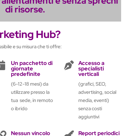
rallentamenti e senza sprechi
di risorse.
arketing Hub?
sibile e su misura che ti offre:
Un pacchetto di
Accesso a


giornate
specialisti
predefinite
verticali
(6-12-18 mesi) da
(grafici, SEO,
utilizzare presso la
advertising, social
tua sede, in remoto
media, eventi)
o ibrido
senza costi
aggiuntivi
Nessun vincolo
Report periodici

