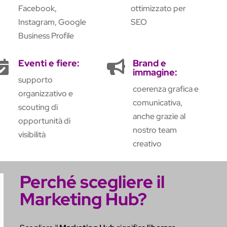
Facebook,
ottimizzato per
Instagram, Google
SEO
Business Profile
Eventi e fiere:
Brand e


immagine:
supporto
coerenza grafica e
organizzativo e
comunicativa,
scouting di
anche grazie al
opportunità di
nostro team
visibilità
creativo
Perché scegliere il
Marketing Hub?