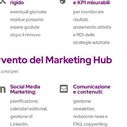
rigido
e KPI misurabili
eventuali giornate
per monitorare
residue possono
risultati,
essere godute
andamento attività
dopo il rinnovo
e ROI delle
strategie adottate
ervento del Marketing Hub
a noi per:
Social Media
Comunicazione


Marketing:
e contenuti:
pianificazione,
gestione
calendari editoriali,
newsletter,
gestione di
redazione news e
LinkedIn,
FAQ, copywriting