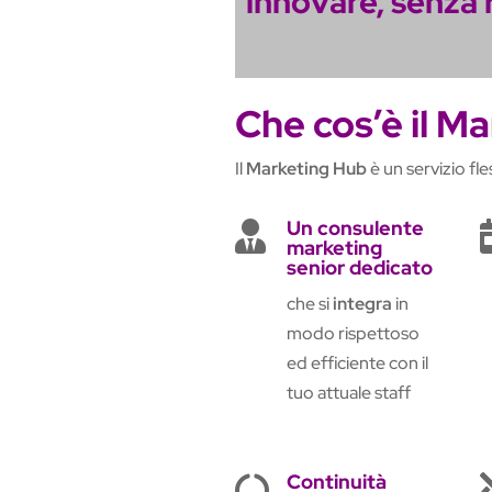
innovare, senza 
Che cos’è il M
Il
Marketing Hub
è un servizio fles
Un consulente

marketing
senior dedicato
che si
integra
in
modo rispettoso
ed efficiente con il
tuo attuale staff
Continuità
