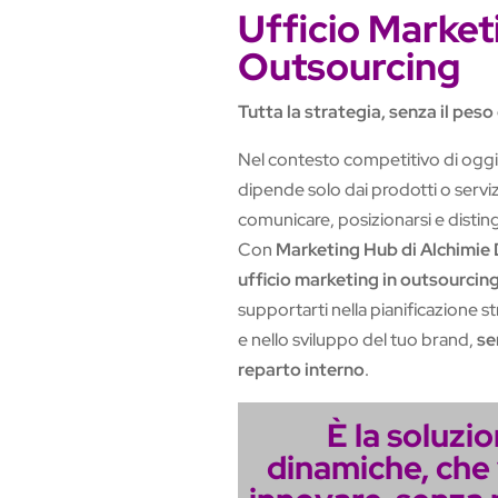
Ufficio Market
Outsourcing
Tutta la strategia, senza il peso
Nel contesto competitivo di oggi,
dipende solo dai prodotti o servizi
comunicare, posizionarsi e disting
Con
Marketing Hub di Alchimie D
ufficio marketing in outsourcin
supportarti nella pianificazione s
e nello sviluppo del tuo brand,
se
reparto interno
.
È la soluzi
dinamiche, che 