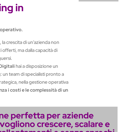
ing in
 operativo.
 la crescita di un’azienda non
 offerti, ma dalla capacità di
uersi.
igitali
hai a disposizione un
g
: un team di specialisti pronto a
trategica, nella gestione operativa
nza i costi e le complessità di un
one perfetta per aziende
vogliono crescere, scalare e