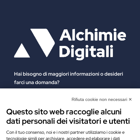
Hai bisogno di maggiori informazioni
o desideri
farci una domanda?
Clicca e compila il form. Verrai contattato
immediatamente!
Rifiuta cookie non necessari ✕
Questo sito web raccoglie alcuni
Contattaci
dati personali dei visitatori e utenti
Alchimie Digitali Srl
Con il tuo consenso, noi e i nostri partner utilizziamo i cookie e
tecnologie simili per archiviare, accedere ed elaborare i dati
Via Elia Rainusso, 110 – 41124 Modena (MO)