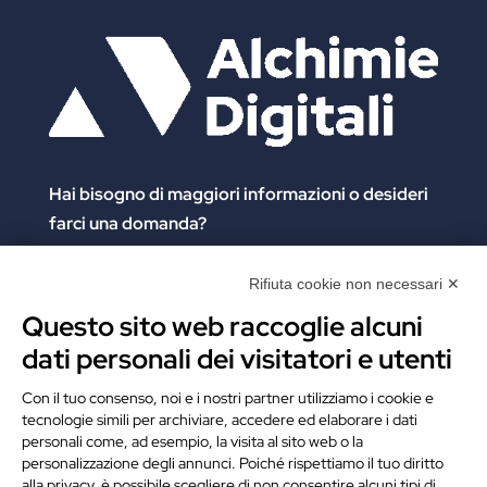
Hai bisogno di maggiori informazioni
o desideri
farci una domanda?
Clicca e compila il form. Verrai contattato
immediatamente!
Rifiuta cookie non necessari ✕
Questo sito web raccoglie alcuni
Contattaci
dati personali dei visitatori e utenti
Alchimie Digitali Srl
Con il tuo consenso, noi e i nostri partner utilizziamo i cookie e
tecnologie simili per archiviare, accedere ed elaborare i dati
Via Elia Rainusso, 110 – 41124 Modena (MO)
personali come, ad esempio, la visita al sito web o la
Tel.
+39 059 260762
– PI IT02963460361
personalizzazione degli annunci. Poiché rispettiamo il tuo diritto
REA Modena 01/02/2005 N. 346879
alla privacy, è possibile scegliere di non consentire alcuni tipi di