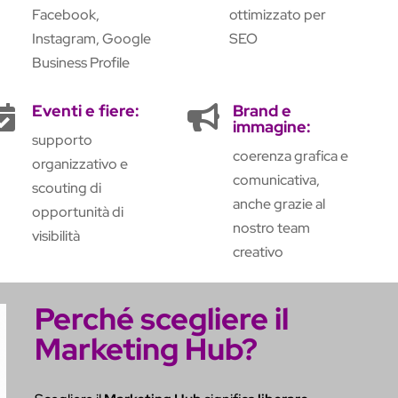
Facebook,
ottimizzato per
Instagram, Google
SEO
Business Profile
Eventi e fiere:
Brand e


immagine:
supporto
coerenza grafica e
organizzativo e
comunicativa,
scouting di
anche grazie al
opportunità di
nostro team
visibilità
creativo
Perché scegliere il
Marketing Hub?