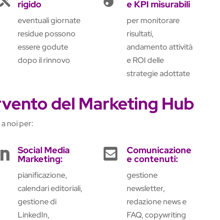
rigido
e KPI misurabili
eventuali giornate
per monitorare
residue possono
risultati,
essere godute
andamento attività
dopo il rinnovo
e ROI delle
strategie adottate
ervento del Marketing Hub
a noi per:
Social Media
Comunicazione


Marketing:
e contenuti:
pianificazione,
gestione
calendari editoriali,
newsletter,
gestione di
redazione news e
LinkedIn,
FAQ, copywriting