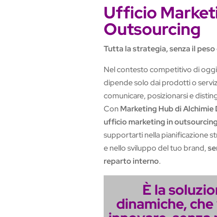
Ufficio Market
Outsourcing
Tutta la strategia, senza il peso
Nel contesto competitivo di oggi,
dipende solo dai prodotti o servizi
comunicare, posizionarsi e disting
Con
Marketing Hub di Alchimie D
ufficio marketing in outsourcin
supportarti nella pianificazione s
e nello sviluppo del tuo brand,
se
reparto interno
.
È la soluzi
dinamiche, che 