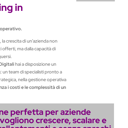
ing in
 operativo.
 la crescita di un’azienda non
 offerti, ma dalla capacità di
uersi.
igitali
hai a disposizione un
g
: un team di specialisti pronto a
trategica, nella gestione operativa
nza i costi e le complessità di un
one perfetta per aziende
vogliono crescere, scalare e