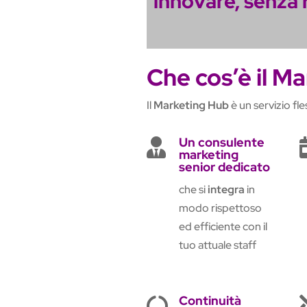
innovare, senza 
Che cos’è il M
Il
Marketing Hub
è un servizio fles
Un consulente

marketing
senior dedicato
che si
integra
in
modo rispettoso
ed efficiente con il
tuo attuale staff
Continuità
