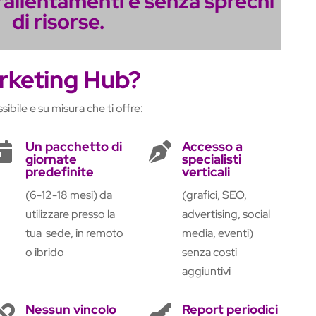
rallentamenti e senza sprechi
di risorse.
arketing Hub?
sibile e su misura che ti offre:
Un pacchetto di
Accesso a


giornate
specialisti
predefinite
verticali
(6-12-18 mesi) da
(grafici, SEO,
utilizzare presso la
advertising, social
tua sede, in remoto
media, eventi)
o ibrido
senza costi
aggiuntivi
Nessun vincolo
Report periodici

