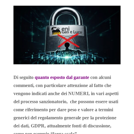
n
o
p
I
a
g
e
v
k
k
p
n
m
e
T
i
r
r
d
a
i
n
s
l
a
t
e
Di seguito
quanto esposto dal garante
con alcuni
commenti, con particolare attenzione al fatto che
vengono indicati anche dei NUMERI, in vari aspetti
del processo sanzionatorio, che possono essere usati
come riferimento per dare peso e valore a termini
generici del regolamento generale per la protezione
dei dati, GDPR, attualmente fonti di discussione,
come per esempio “larga scala”