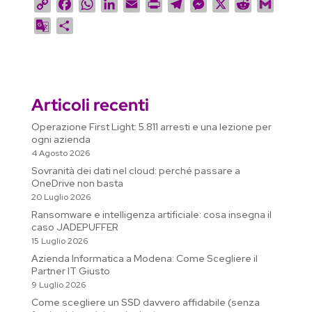
C
F
W
L
E
P
T
M
X
R
G
o
a
h
i
m
r
e
e
e
m
G
C
p
c
a
n
a
i
l
s
d
a
o
o
y
e
t
k
i
n
e
s
d
i
o
n
L
b
s
e
l
t
g
e
i
l
g
d
i
o
A
d
r
n
t
l
i
Articoli recenti
n
o
p
I
a
g
e
v
k
k
p
n
m
e
T
i
Operazione First Light: 5.811 arresti e una lezione per
r
ogni azienda
r
d
4 Agosto 2026
a
i
Sovranità dei dati nel cloud: perché passare a
n
OneDrive non basta
s
20 Luglio 2026
l
Ransomware e intelligenza artificiale: cosa insegna il
a
caso JADEPUFFER
15 Luglio 2026
t
Azienda Informatica a Modena: Come Scegliere il
e
Partner IT Giusto
9 Luglio 2026
Come scegliere un SSD davvero affidabile (senza