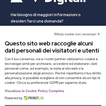
Hai bisogno di maggiori informazioni
o
desideri farci una domanda?
Clicca e compila il form. Verrai contattato
immediatamente!
Rifiuta cookie non necessari ✕
Questo sito web raccoglie alcuni
Contattaci
dati personali dei visitatori e utenti
Alchimie Digitali Srl
Con il tuo consenso, noi e i nostri partner utilizziamo i cookie e
tecnologie simili per archiviare, accedere ed elaborare i dati
Via Elia Rainusso, 110 – 41124 Modena (MO)
personali come, ad esempio, la visita al sito web o la
Tel.
+39 059 260762
– PI IT02963460361
personalizzazione degli annunci. Poiché rispettiamo il tuo diritto
REA Modena 01/02/2005 N. 346879
alla privacy, è possibile scegliere di non consentire alcuni tipi di
cookie. Clicca su preferenze GDPR per saperne di più.
Capitale sociale 20.000 Euro i.v.
PEC:
alchimiedigitali@pec.adigitali.it
Visualizza la Cookie Policy Completa
Powered by