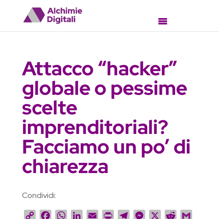
Attacco “hacker”
globale o pessime
scelte
imprenditoriali?
Facciamo un po’ di
chiarezza
Condividi:
C
F
W
L
E
P
T
M
X
R
G