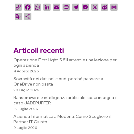
C
F
W
L
E
P
T
M
X
R
G
o
a
h
i
m
r
e
e
e
m
G
C
p
c
a
n
a
i
l
s
d
a
o
o
y
e
t
k
i
n
e
s
d
i
o
n
L
b
s
e
l
t
g
e
i
l
g
d
i
o
A
d
r
n
t
l
i
Articoli recenti
n
o
p
I
a
g
e
v
k
k
p
n
m
e
T
i
Operazione First Light: 5.811 arresti e una lezione per
r
ogni azienda
r
d
4 Agosto 2026
a
i
Sovranità dei dati nel cloud: perché passare a
n
OneDrive non basta
s
20 Luglio 2026
l
Ransomware e intelligenza artificiale: cosa insegna il
a
caso JADEPUFFER
15 Luglio 2026
t
Azienda Informatica a Modena: Come Scegliere il
e
Partner IT Giusto
9 Luglio 2026