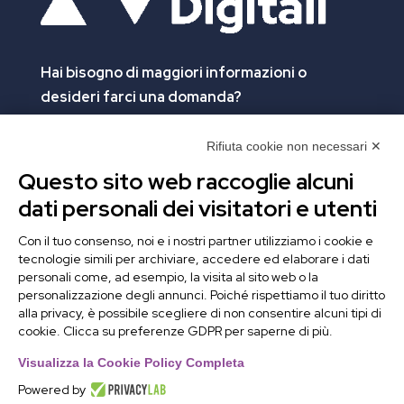
Hai bisogno di maggiori informazioni
o
desideri farci una domanda?
Clicca e compila il form. Verrai contattato
immediatamente!
Rifiuta cookie non necessari ✕
Questo sito web raccoglie alcuni
Contattaci
dati personali dei visitatori e utenti
Alchimie Digitali Srl
Con il tuo consenso, noi e i nostri partner utilizziamo i cookie e
tecnologie simili per archiviare, accedere ed elaborare i dati
Via Elia Rainusso, 110 – 41124 Modena (MO)
personali come, ad esempio, la visita al sito web o la
Tel.
+39 059 260762
– PI IT02963460361
personalizzazione degli annunci. Poiché rispettiamo il tuo diritto
REA Modena 01/02/2005 N. 346879
alla privacy, è possibile scegliere di non consentire alcuni tipi di
cookie. Clicca su preferenze GDPR per saperne di più.
Capitale sociale 20.000 Euro i.v.
PEC:
alchimiedigitali@pec.adigitali.it
Visualizza la Cookie Policy Completa
Powered by