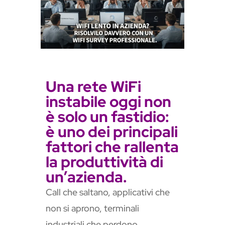
n
s
l
a
t
e
Una rete WiFi
instabile oggi non
è solo un fastidio:
è uno dei principali
fattori che rallenta
la produttività di
un’azienda.
Call che saltano, applicativi che
non si aprono, terminali
industriali che perdono