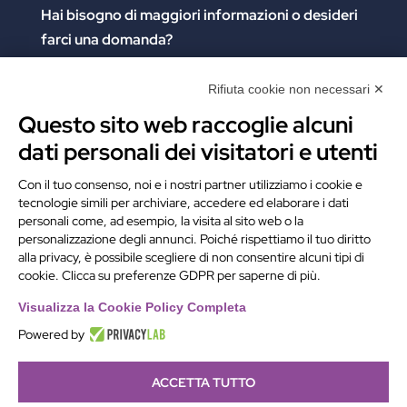
Hai bisogno di maggiori informazioni
o desideri
farci una domanda?
Clicca e compila il form. Verrai contattato
immediatamente!
Rifiuta cookie non necessari ✕
Questo sito web raccoglie alcuni
Contattaci
dati personali dei visitatori e utenti
Alchimie Digitali Srl
Con il tuo consenso, noi e i nostri partner utilizziamo i cookie e
tecnologie simili per archiviare, accedere ed elaborare i dati
Via Elia Rainusso, 110 – 41124 Modena (MO)
personali come, ad esempio, la visita al sito web o la
Tel.
+39 059 260762
– PI IT02963460361
personalizzazione degli annunci. Poiché rispettiamo il tuo diritto
REA Modena 01/02/2005 N. 346879
alla privacy, è possibile scegliere di non consentire alcuni tipi di
cookie. Clicca su preferenze GDPR per saperne di più.
Capitale sociale 20.000 Euro i.v.
PEC:
alchimiedigitali@pec.adigitali.it
Visualizza la Cookie Policy Completa
Powered by
ACCETTA TUTTO
Informativa navigatori sito internet
–
Condizioni Generali