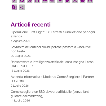
o
a
h
i
m
r
e
e
e
m
G
C
p
c
a
n
a
i
l
s
d
a
o
o
y
e
t
k
i
n
e
s
d
i
o
n
L
b
s
e
l
t
g
e
i
l
Articoli recenti
g
d
i
o
A
d
r
n
t
l
i
Operazione First Light: 5.811 arresti e una lezione per ogni
n
o
p
I
a
g
e
v
azienda
k
k
p
n
m
e
T
i
4 Agosto 2026
r
r
d
Sovranità dei dati nel cloud: perché passare a OneDrive
non basta
a
i
20 Luglio 2026
n
Ransomware e intelligenza artificiale: cosa insegna il caso
s
JADEPUFFER
l
15 Luglio 2026
a
Azienda Informatica a Modena: Come Scegliere il Partner
t
IT Giusto
9 Luglio 2026
e
Come scegliere un SSD davvero affidabile (senza farsi
guidare dal marketing)
14 Luglio 2026