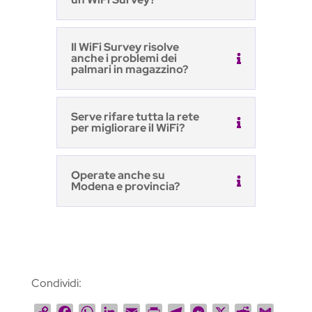
Il WiFi Survey risolve
anche i problemi dei
palmari in magazzino?
Serve rifare tutta la rete
per migliorare il WiFi?
Operate anche su
Modena e provincia?
Condividi:
C
F
W
L
E
P
T
M
X
R
G