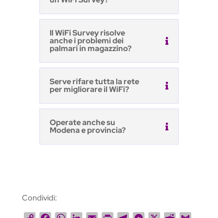
Il WiFi Survey risolve
anche i problemi dei
palmari in magazzino?
Serve rifare tutta la rete
per migliorare il WiFi?
Operate anche su
Modena e provincia?
Condividi:
C
F
W
L
E
P
T
M
X
R
G