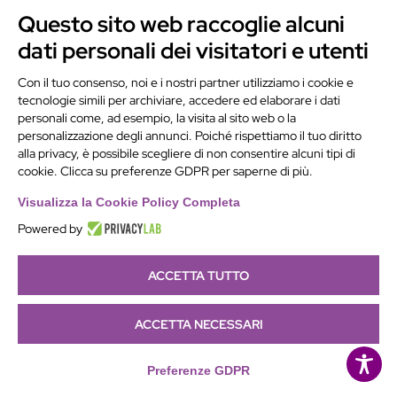
degli access point (facendo attenzione a
Questo sito web raccoglie alcuni
non sovrapporre segnali che poi
dati personali dei visitatori e utenti
causerebbero disturbi).
Con il tuo consenso, noi e i nostri partner utilizziamo i cookie e
A questo punto l’assistenza informatica
tecnologie simili per archiviare, accedere ed elaborare i dati
diventa fondamentale per valutare le
personali come, ad esempio, la visita al sito web o la
performance della rete, i tempi di
personalizzazione degli annunci. Poiché rispettiamo il tuo diritto
alla privacy, è possibile scegliere di non consentire alcuni tipi di
risposta degli access point e calibrare
cookie. Clicca su preferenze GDPR per saperne di più.
tutta la struttura.
Visualizza la Cookie Policy Completa
Insomma, come per ogni altra nostra
Powered by
attività, il punto di partenza è un’analisi
della rete Wifi o “wifi survey” .
ACCETTA TUTTO
ACCETTA NECESSARI
Preferenze GDPR