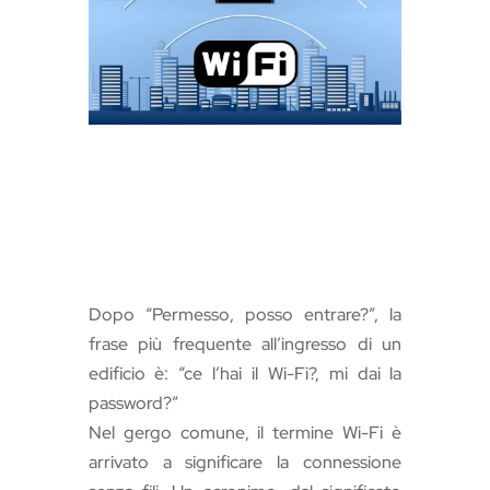
s
l
a
t
e
Dopo “Permesso, posso entrare?”, la
frase più frequente all’ingresso di un
edificio è: “ce l’hai il Wi-Fi?, mi dai la
password?”
Nel gergo comune, il termine Wi-Fi è
arrivato a significare la connessione