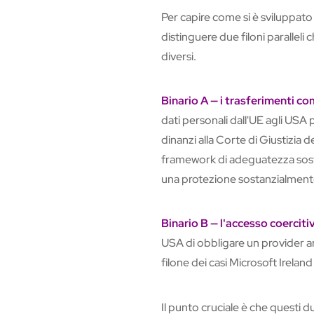
Per capire come si è sviluppato i
distinguere due filoni parallel
diversi.
Binario A — i trasferimenti co
dati personali dall'UE agli USA p
dinanzi alla Corte di Giustizia
framework di adeguatezza soste
una protezione sostanzialmente
Binario B — l'accesso coerciti
USA di obbligare un provider am
filone dei casi Microsoft Irela
Il punto cruciale è che questi d