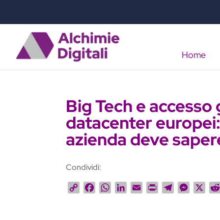
Home
Big Tech e accesso 
datacenter europei: 
azienda deve saper
Condividi:
C
F
W
L
E
P
T
M
X
o
a
h
i
m
r
e
e
p
c
a
n
a
i
l
s