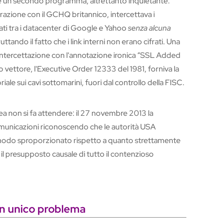
un secondo programma, altrettanto inquietante:
orazione con il GCHQ britannico, intercettava i
vati tra i datacenter di Google e Yahoo
senza alcuna
ruttando il fatto che i link interni non erano cifrati. Una
 intercettazione con l'annotazione ironica “SSL Added
vettore, l'Executive Order 12333 del 1981, forniva la
riale sui cavi sottomarini, fuori dal controllo della FISC.
ea non si fa attendere: il 27 novembre 2013 la
unicazioni riconoscendo che le autorità USA
 modo sproporzionato rispetto a quanto strettamente
l presupposto causale di tutto il contenzioso
 un unico problema