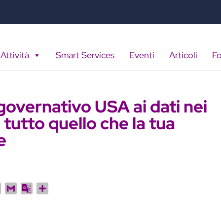
Attività
Smart Services
Eventi
Articoli
F
governativo USA ai dati nei
tutto quello che la tua
e
R
G
G
C
e
m
o
o
d
a
o
n