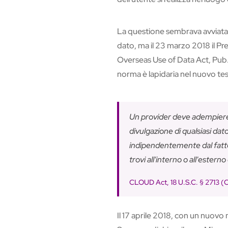
La questione sembrava avviata ve
dato, ma il 23 marzo 2018 il Pr
Overseas Use of Data Act, Pub. 
norma è lapidaria nel nuovo tes
Un provider deve adempiere 
divulgazione di qualsiasi dat
indipendentemente dal fatto
trovi all'interno o all'esterno 
CLOUD Act, 18 U.S.C. § 2713 (Co
Il 17 aprile 2018, con un nuov