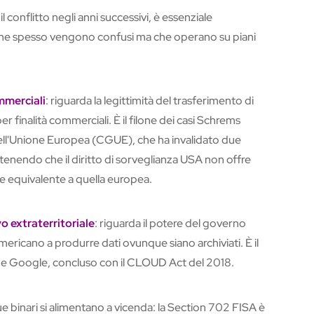
l conflitto negli anni successivi, è essenziale
i che spesso vengono confusi ma che operano su piani
mmerciali
: riguarda la legittimità del trasferimento di
er finalità commerciali. È il filone dei casi Schrems
 dell'Unione Europea (CGUE), che ha invalidato due
nendo che il diritto di sorveglianza USA non offre
 equivalente a quella europea.
vo extraterritoriale
: riguarda il potere del governo
ericano a produrre dati ovunque siano archiviati. È il
nd e Google, concluso con il CLOUD Act del 2018.
ue binari si alimentano a vicenda: la Section 702 FISA è