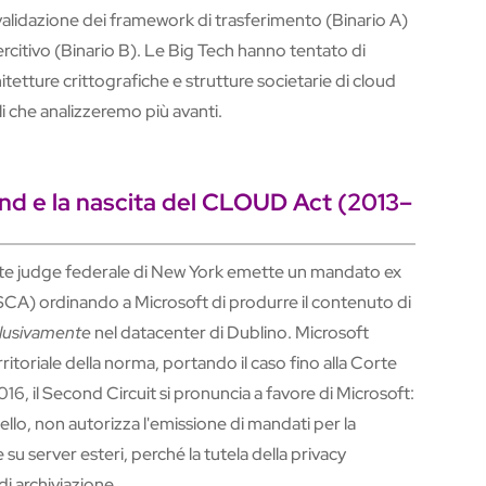
nvalidazione dei framework di trasferimento (Binario A)
rcitivo (Binario B). Le Big Tech hanno tentato di
tetture crittografiche e strutture societarie di cloud
li che analizzeremo più avanti.
land e la nascita del CLOUD Act (2013–
ate judge federale di New York emette un mandato ex
A) ordinando a Microsoft di produrre il contenuto di
lusivamente
nel datacenter di Dublino. Microsoft
ritoriale della norma, portando il caso fino alla Corte
6, il Second Circuit si pronuncia a favore di Microsoft:
llo, non autorizza l'emissione di mandati per la
u server esteri, perché la tutela della privacy
di archiviazione.