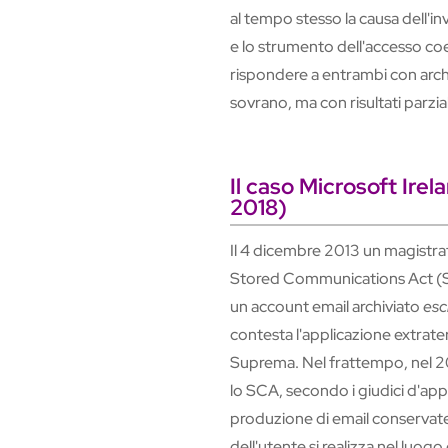
al tempo stesso la causa dell'i
e lo strumento dell'accesso coe
rispondere a entrambi con archi
sovrano, ma con risultati parzia
Il caso Microsoft Ire
2018)
Il 4 dicembre 2013 un magistr
Stored Communications Act (SC
un account email archiviato
esc
contesta l'applicazione extrater
Suprema. Nel frattempo, nel 201
lo SCA, secondo i giudici d'appe
produzione di email conservate s
dell'utente si realizza nel luogo 