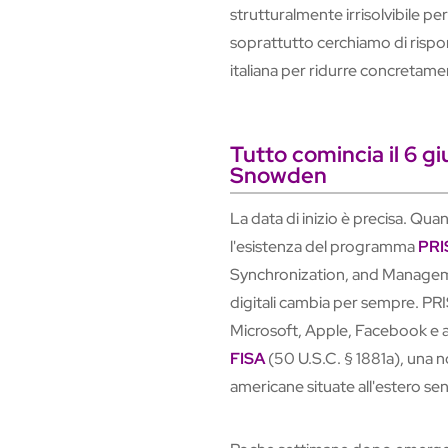
strutturalmente irrisolvibile pe
soprattutto cerchiamo di rispo
italiana per ridurre concretamen
Tutto comincia il 6 g
Snowden
La data di inizio è precisa. Q
l'esistenza del programma
PRI
Synchronization, and Management
digitali cambia per sempre. PRI
Microsoft, Apple, Facebook e al
FISA
(50 U.S.C. § 1881a), una 
americane situate all'estero sen