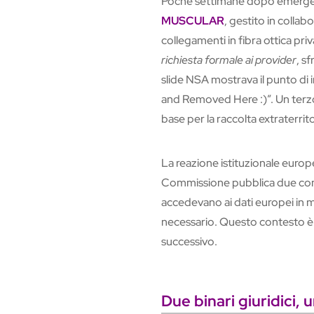
Poche settimane dopo emerge 
MUSCULAR
, gestito in collab
collegamenti in fibra ottica pri
richiesta formale ai provider
, sf
slide NSA mostrava il punto di
and Removed Here :)”. Un terzo 
base per la raccolta extraterrito
La reazione istituzionale europ
Commissione pubblica due com
accedevano ai dati europei in
necessario. Questo contesto è i
successivo.
Due binari giuridici,