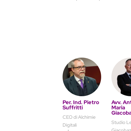
Per. Ind. Pietro
Avv. An
Suffritti
Maria
Giacoba
CEO di Alchimie
Studio L
Digitali
Giacobaz