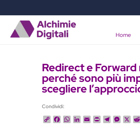
Home
Redirect e Forward 
perché sono più imp
scegliere l’approcci
Condividi:
C
F
W
L
E
P
T
M
X
o
a
h
i
m
r
e
e
p
c
a
n
a
i
l
s