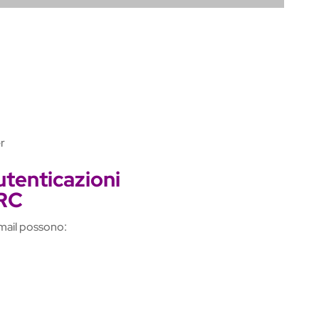
r
utenticazioni
RC
 mail possono: