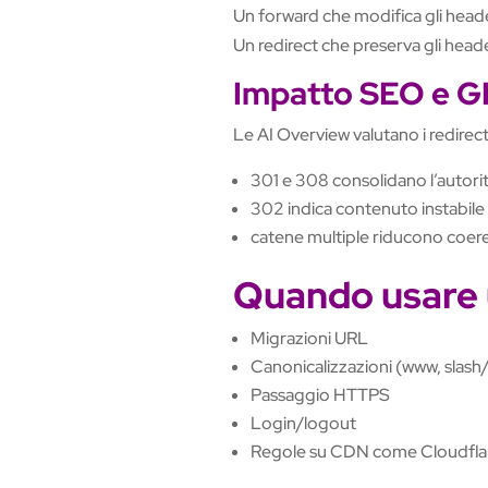
Un forward che modifica gli heade
Un redirect che preserva gli head
Impatto SEO e 
Le AI Overview valutano i redirect
301 e 308 consolidano l’autori
302 indica contenuto instabile
catene multiple riducono coeren
Quando usare u
Migrazioni URL
Canonicalizzazioni (www, slash
Passaggio HTTPS
Login/logout
Regole su CDN come Cloudflar