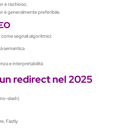
r è rischioso.
er è generalmente preferibile.
GEO
 come segnali algoritmici:
tà semantica
za e interpretabilità
n redirect nel 2025
/no-slash)
e, Fastly