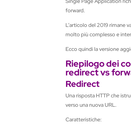
Single Page Application rich
forward.
L’articolo del 2019 rimane v
molto più complesso e inte
Ecco quindi la versione aggi
Riepilogo dei c
redirect vs for
Redirect
Una risposta HTTP che istrui
verso una nuova URL.
Caratteristiche: