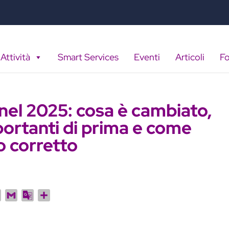
Attività
Smart Services
Eventi
Articoli
F
nel 2025: cosa è cambiato,
ortanti di prima e come
o corretto
R
G
G
C
e
m
o
o
d
a
o
n