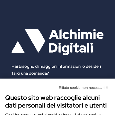
Hai bisogno di maggiori informazioni
o desideri
farci una domanda?
Clicca e compila il form. Verrai contattato
immediatamente!
Rifiuta cookie non necessari ✕
Questo sito web raccoglie alcuni
Contattaci
dati personali dei visitatori e utenti
Alchimie Digitali Srl
Con il tuo consenso, noi e i nostri partner utilizziamo i cookie e