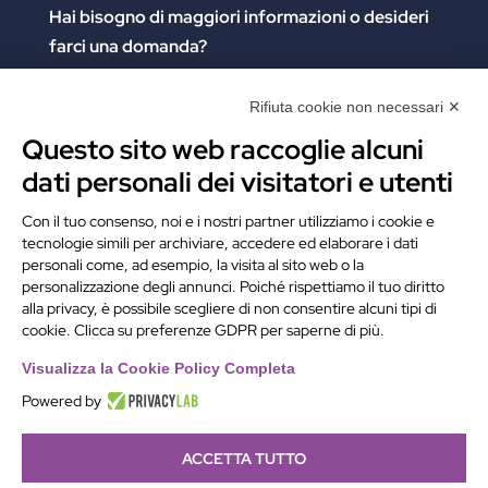
Hai bisogno di maggiori informazioni
o desideri
farci una domanda?
Clicca e compila il form. Verrai contattato
immediatamente!
Rifiuta cookie non necessari ✕
Questo sito web raccoglie alcuni
Contattaci
dati personali dei visitatori e utenti
Alchimie Digitali Srl
Con il tuo consenso, noi e i nostri partner utilizziamo i cookie e
tecnologie simili per archiviare, accedere ed elaborare i dati
Via Elia Rainusso, 110 – 41124 Modena (MO)
personali come, ad esempio, la visita al sito web o la
Tel.
+39 059 260762
– PI IT02963460361
personalizzazione degli annunci. Poiché rispettiamo il tuo diritto
REA Modena 01/02/2005 N. 346879
alla privacy, è possibile scegliere di non consentire alcuni tipi di
cookie. Clicca su preferenze GDPR per saperne di più.
Capitale sociale 20.000 Euro i.v.
PEC:
alchimiedigitali@pec.adigitali.it
Visualizza la Cookie Policy Completa
Powered by
ACCETTA TUTTO
Informativa navigatori sito internet
–
Condizioni Generali