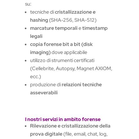
su:
tecniche di
cristallizzazione e
hashing
(SHA-256, SHA-512)
marcature temporali
e
timestamp
legali
copia forense bit a bit (disk
imaging)
dove applicabile
utilizzo di strumenti certificati
(Cellebrite, Autopsy, Magnet AXIOM,
ecc.)
produzione di
relazioni tecniche
asseverabili
I nostri servizi in ambito forense
Rilevazione e cristallizzazione della
prova digitale
(file, email, chat, log,