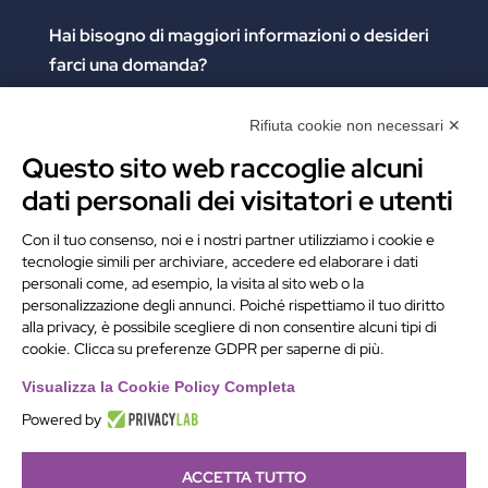
Hai bisogno di maggiori informazioni
o desideri
farci una domanda?
Clicca e compila il form. Verrai contattato
immediatamente!
Rifiuta cookie non necessari ✕
Questo sito web raccoglie alcuni
Contattaci
dati personali dei visitatori e utenti
Alchimie Digitali Srl
Con il tuo consenso, noi e i nostri partner utilizziamo i cookie e
tecnologie simili per archiviare, accedere ed elaborare i dati
Via Elia Rainusso, 110 – 41124 Modena (MO)
personali come, ad esempio, la visita al sito web o la
Tel.
+39 059 260762
– PI IT02963460361
personalizzazione degli annunci. Poiché rispettiamo il tuo diritto
REA Modena 01/02/2005 N. 346879
alla privacy, è possibile scegliere di non consentire alcuni tipi di
cookie. Clicca su preferenze GDPR per saperne di più.
Capitale sociale 20.000 Euro i.v.
PEC:
alchimiedigitali@pec.adigitali.it
Visualizza la Cookie Policy Completa
Powered by
ACCETTA TUTTO