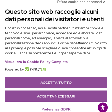
immediatamente!
Rifiuta cookie non necessari ✕
Questo sito web raccoglie alcuni
Contattaci
dati personali dei visitatori e utenti
Alchimie Digitali Srl
Con il tuo consenso, noi e i nostri partner utilizziamo i cookie e
tecnologie simili per archiviare, accedere ed elaborare i dati
Via Elia Rainusso, 110 – 41124 Modena (MO)
personali come, ad esempio, la visita al sito web o la
Tel.
+39 059 260762
– PI IT02963460361
personalizzazione degli annunci. Poiché rispettiamo il tuo diritto
REA Modena 01/02/2005 N. 346879
alla privacy, è possibile scegliere di non consentire alcuni tipi di
cookie. Clicca su preferenze GDPR per saperne di più.
Capitale sociale 20.000 Euro i.v.
PEC:
alchimiedigitali@pec.adigitali.it
Visualizza la Cookie Policy Completa
Powered by
ACCETTA TUTTO
Informativa navigatori sito internet
–
Condizioni
Generali di Fornitura
–
Preferenze Cookie
|
ACCETTA NECESSARI
Developed by
Netly
|
Sitemap
| Copyright 2025 © all
rights reserved
Preferenze GDPR