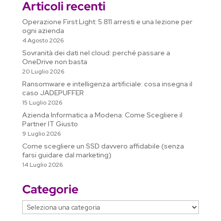
Articoli recenti
n
o
p
I
a
g
e
v
k
k
p
n
m
e
T
i
Operazione First Light: 5.811 arresti e una lezione per
r
ogni azienda
r
d
4 Agosto 2026
a
i
Sovranità dei dati nel cloud: perché passare a
n
OneDrive non basta
s
20 Luglio 2026
l
Ransomware e intelligenza artificiale: cosa insegna il
a
caso JADEPUFFER
15 Luglio 2026
t
Azienda Informatica a Modena: Come Scegliere il
e
Partner IT Giusto
9 Luglio 2026
Come scegliere un SSD davvero affidabile (senza
farsi guidare dal marketing)
14 Luglio 2026
Categorie
Categorie