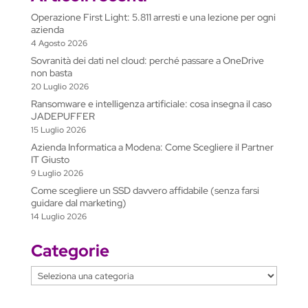
i
o
A
d
r
n
t
l
i
Operazione First Light: 5.811 arresti e una lezione per ogni
n
o
p
I
a
g
e
v
azienda
k
k
p
n
m
e
T
i
4 Agosto 2026
r
r
d
Sovranità dei dati nel cloud: perché passare a OneDrive
non basta
a
i
20 Luglio 2026
n
Ransomware e intelligenza artificiale: cosa insegna il caso
s
JADEPUFFER
l
15 Luglio 2026
a
Azienda Informatica a Modena: Come Scegliere il Partner
t
IT Giusto
9 Luglio 2026
e
Come scegliere un SSD davvero affidabile (senza farsi
guidare dal marketing)
14 Luglio 2026
Categorie
Categorie