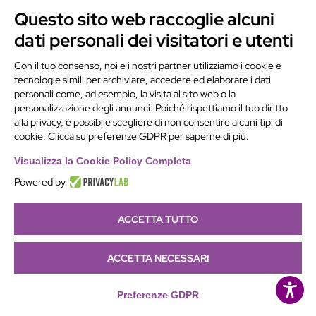
Questo sito web raccoglie alcuni
Contattaci
dati personali dei visitatori e utenti
Alchimie Digitali Srl
Con il tuo consenso, noi e i nostri partner utilizziamo i cookie e
tecnologie simili per archiviare, accedere ed elaborare i dati
Via Elia Rainusso, 110 – 41124 Modena (MO)
personali come, ad esempio, la visita al sito web o la
Tel.
+39 059 260762
– PI IT02963460361
personalizzazione degli annunci. Poiché rispettiamo il tuo diritto
REA Modena 01/02/2005 N. 346879
alla privacy, è possibile scegliere di non consentire alcuni tipi di
cookie. Clicca su preferenze GDPR per saperne di più.
Capitale sociale 20.000 Euro i.v.
PEC:
alchimiedigitali@pec.adigitali.it
Visualizza la Cookie Policy Completa
Powered by
ACCETTA TUTTO
Informativa navigatori sito internet
–
Condizioni Generali
di Fornitura
–
Preferenze Cookie
|
Developed by
Netly
|
ACCETTA NECESSARI
Sitemap
| Copyright 2025 © all rights reserved
Preferenze GDPR