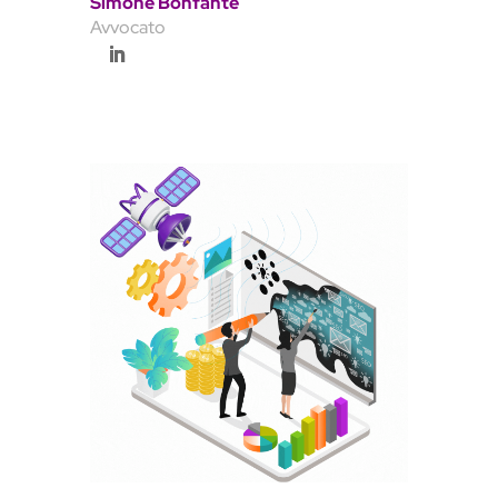
Simone Bonfante
Avvocato