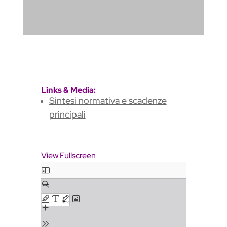
Links & Media:
Sintesi normativa e scadenze
principali
View Fullscreen
Skip
to
PDF
content