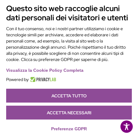
Perché è
Questo sito web raccoglie alcuni
importante
dati personali dei visitatori e utenti
adeguarsi alla
direttiva NIS2?
Con il tuo consenso, noi e i nostri partner utilizziamo i cookie e
tecnologie simili per archiviare, accedere ed elaborare i dati
personali come, ad esempio, la visita al sito web o la
personalizzazione degli annunci. Poiché rispettiamo il tuo diritto
Quali sono le
alla privacy, è possibile scegliere di non consentire alcuni tipi di
sanzioni previste
cookie. Clicca su preferenze GDPR per saperne di più.
dalla direttiva
NIS2?
Visualizza la Cookie Policy Completa
Powered by
Chi deve effettuare
ACCETTA TUTTO
un NIS2 Audit?
ACCETTA NECESSARI
Perché scegliere il
NIS2 Team di
Preferenze GDPR
Gruppo Alchimie?