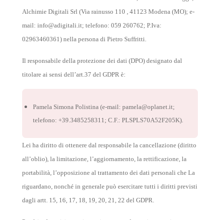
Alchimie Digitali Srl (Via rainusso 110 , 41123 Modena (MO); e-
mail: info@adigitali.it; telefono: 059 260762; P.Iva:
02963460361) nella persona di Pietro Suffritti.
Il responsabile della protezione dei dati (DPO) designato dal
titolare ai sensi dell’art.37 del GDPR è:
Pamela Simona Polistina (e-mail: pamela@oplanet.it;
telefono: +39.3485258311; C.F.: PLSPLS70A52F205K).
Lei ha diritto di ottenere dal responsabile la cancellazione (diritto
all’oblio), la limitazione, l’aggiornamento, la rettificazione, la
portabilità, l’opposizione al trattamento dei dati personali che La
riguardano, nonché in generale può esercitare tutti i diritti previsti
dagli artt. 15, 16, 17, 18, 19, 20, 21, 22 del GDPR.