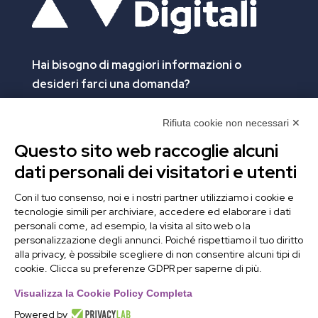
Hai bisogno di maggiori informazioni
o
desideri farci una domanda?
Clicca e compila il form. Verrai contattato
immediatamente!
Rifiuta cookie non necessari ✕
Questo sito web raccoglie alcuni
Contattaci
dati personali dei visitatori e utenti
Alchimie Digitali Srl
Con il tuo consenso, noi e i nostri partner utilizziamo i cookie e
tecnologie simili per archiviare, accedere ed elaborare i dati
Via Elia Rainusso, 110 – 41124 Modena (MO)
personali come, ad esempio, la visita al sito web o la
Tel.
+39 059 260762
– PI IT02963460361
personalizzazione degli annunci. Poiché rispettiamo il tuo diritto
REA Modena 01/02/2005 N. 346879
alla privacy, è possibile scegliere di non consentire alcuni tipi di
cookie. Clicca su preferenze GDPR per saperne di più.
Capitale sociale 20.000 Euro i.v.
PEC:
alchimiedigitali@pec.adigitali.it
Visualizza la Cookie Policy Completa
Powered by