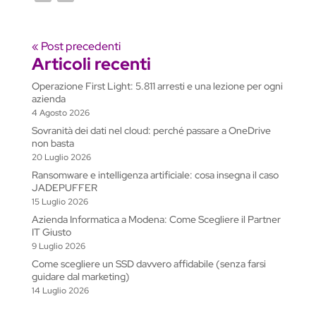
p
c
a
n
a
i
l
s
d
a
o
o
y
e
t
k
i
n
e
s
d
i
o
n
L
b
s
e
l
t
g
e
i
l
g
d
« Post precedenti
i
o
A
d
r
n
t
Articoli recenti
l
i
n
o
p
I
a
g
e
v
Operazione First Light: 5.811 arresti e una lezione per ogni
k
k
p
n
m
e
T
i
azienda
r
r
d
4 Agosto 2026
a
i
Sovranità dei dati nel cloud: perché passare a OneDrive
non basta
n
20 Luglio 2026
s
Ransomware e intelligenza artificiale: cosa insegna il caso
l
JADEPUFFER
a
15 Luglio 2026
t
Azienda Informatica a Modena: Come Scegliere il Partner
e
IT Giusto
9 Luglio 2026
Come scegliere un SSD davvero affidabile (senza farsi
guidare dal marketing)
14 Luglio 2026