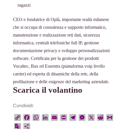
ragazzi
CEO e fondatrice di Oplà, importante realtà milanese
che si occupa di consulenza e supporto informatico,
manutenzione e realizzazione reti dati, sicurezza
informatica, centrali telefoniche full IP, gestione
documentazione privacy e sviluppo personalizzazioni
software. Certificata per la gestione dei prodotti
Vocaltec, Bax ed Essentra (piattaforma voip livello
carrier) ed esperta di dinamiche della rete, della
profilazione e delle esigenze del marketing aziendale.
Scarica il volantino
Condividi:
C
F
W
L
E
P
T
M
X
R
G
o
a
h
i
m
r
e
e
e
m
G
C