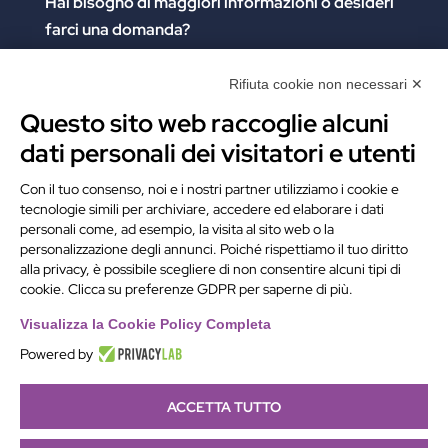
Hai bisogno di maggiori informazioni
o desideri
farci una domanda?
Clicca e compila il form. Verrai contattato
immediatamente!
Rifiuta cookie non necessari ✕
Questo sito web raccoglie alcuni
Contattaci
dati personali dei visitatori e utenti
Alchimie Digitali Srl
Con il tuo consenso, noi e i nostri partner utilizziamo i cookie e
tecnologie simili per archiviare, accedere ed elaborare i dati
Via Elia Rainusso, 110 – 41124 Modena (MO)
personali come, ad esempio, la visita al sito web o la
Tel.
+39 059 260762
– PI IT02963460361
personalizzazione degli annunci. Poiché rispettiamo il tuo diritto
REA Modena 01/02/2005 N. 346879
alla privacy, è possibile scegliere di non consentire alcuni tipi di
cookie. Clicca su preferenze GDPR per saperne di più.
Capitale sociale 20.000 Euro i.v.
PEC:
alchimiedigitali@pec.adigitali.it
Visualizza la Cookie Policy Completa
Powered by
ACCETTA TUTTO
Informativa navigatori sito internet
–
Condizioni Generali