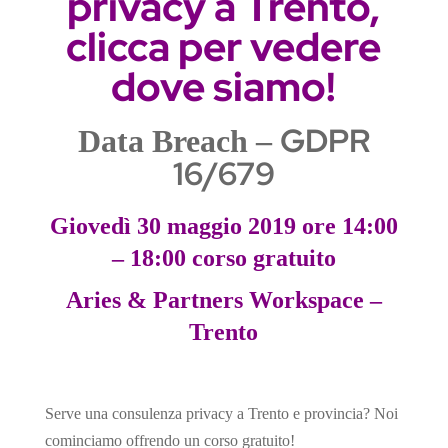
privacy a Trento,
n
clicca per vedere
s
l
dove siamo!
a
t
e
GDPR
Data Breach –
16/679
Giovedì 30 maggio 2019 ore 14:00
– 18:00 corso gratuito
Aries & Partners Workspace –
Trento
Serve una consulenza privacy a Trento e provincia? Noi
cominciamo offrendo un corso gratuito!