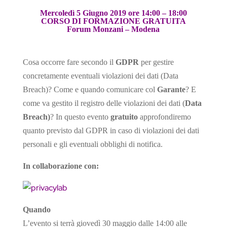
r
r
d
Mercoledì 5 Giugno 2019 ore 14:00 – 18:00
a
i
CORSO DI FORMAZIONE GRATUITA
n
Forum Monzani – Modena
s
l
Cosa occorre fare secondo il
GDPR
per gestire
a
concretamente eventuali violazioni dei dati (Data
t
Breach)? Come e quando comunicare col
Garante
? E
e
come va gestito il registro delle violazioni dei dati (
Data
Breach)
? In questo evento
gratuito
approfondiremo
quanto previsto dal GDPR in caso di violazioni dei dati
personali e gli eventuali obblighi di notifica.
In collaborazione con:
Quando
L’evento si terrà giovedì 30 maggio dalle 14:00 alle