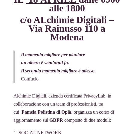
l
i
o
A
d
r
n
t
l
i
alle 1800
a
n
o
p
I
a
g
e
v
t
k
k
p
n
m
e
c/o ALchimie Digitali –
T
i
e
r
r
Via Rainusso 110 a
d
a
i
Modena
n
s
l
Il momento migliore per piantare
a
un albero è vent’anni fa.
t
Il secondo momento migliore è adesso
e
Confucio
Alchimie Digitali, azienda certificata PrivacyLab, in
collaborazione con un team di professionisti, tra
cui
Pamela Polistina di Oplà
, organizza un corso di
aggiornamento sul
GDPR
composto di due moduli:
SOCIAL NETWORK